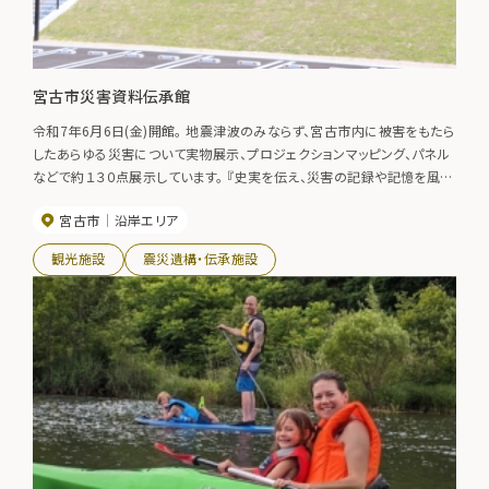
宮古市災害資料伝承館
令和7年6月6日(金)開館。 地震津波のみならず、宮古市内に被害をもたら
したあらゆる災害について実物展示、プロジェクションマッピング、パネル
などで約１３０点展示しています。 『史実を伝え、災害の記録や記憶を風化
させることなく次世代に伝える』施設です。
宮古市
沿岸エリア
観光施設
震災遺構・伝承施設