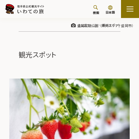
日本語
検索
トップページ
観光スポット
盛岡城跡公園
県央エリア / 盛岡市
観光スポット