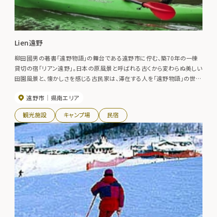
Lien遠野
柳田國男の著書「遠野物語」の舞台である遠野市に佇む、築70年の一棟
貸切の宿「リアン遠野」。日本の原風景と呼ばれる古くから変わらぬ美しい
田園風景と、懐かしさを感じる古民家は、滞在する人を「遠野物語」の世界
に誘います。”物語を感じる”ここでしかできないリアルな体験をしてみま
遠野市
県南エリア
せんか？
観光施設
キャンプ場
民宿