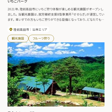
いちごパーク
2021年、陸前高田市にいちご狩り体験が楽しめる観光農園がオープンし
ました。 当観光農園は、就労継続支援B型事業所「せせらぎ」が運営してい
ます。 車いすでの方もいちご狩りができる設備となっており、どなたでもい
ちご狩りが楽しめます。 12種類もある品種をぜひ食べ比べてみてくださ
陸前高田市
沿岸エリア
い。
観光施設
フルーツ狩り