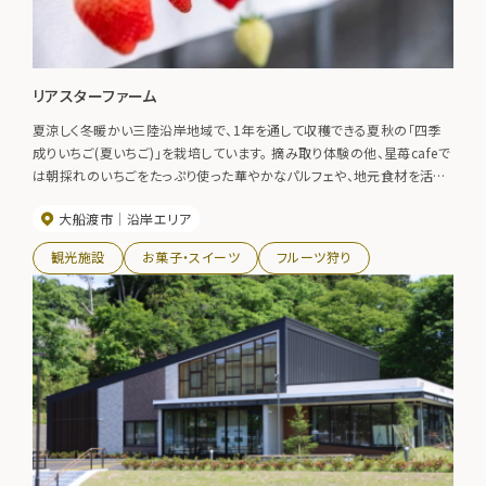
リアスターファーム
夏涼しく冬暖かい三陸沿岸地域で、1年を通して収穫できる夏秋の「四季
成りいちご(夏いちご)」を栽培しています。 摘み取り体験の他、星苺cafeで
は朝採れのいちごをたっぷり使った華やかなパルフェや、地元食材を活か
したランチメニューが味わえます。
大船渡市
沿岸エリア
観光施設
お菓子・スイーツ
フルーツ狩り