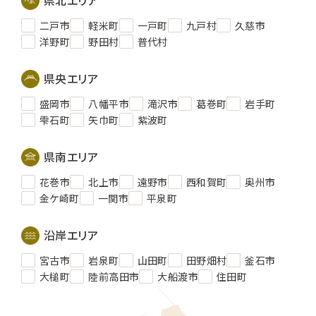
二戸市
軽米町
一戸町
九戸村
久慈市
洋野町
野田村
普代村
県央エリア
盛岡市
八幡平市
滝沢市
葛巻町
岩手町
雫石町
矢巾町
紫波町
県南エリア
花巻市
北上市
遠野市
西和賀町
奥州市
金ケ崎町
一関市
平泉町
沿岸エリア
宮古市
岩泉町
山田町
田野畑村
釜石市
大槌町
陸前高田市
大船渡市
住田町