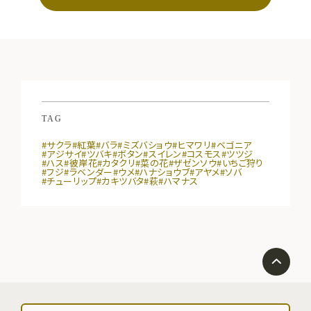
TAG
#サクラ
#紅葉
#バラ
#ミズバショウ
#ヒマワリ
#ベゴニア
#アジサイ
#ツバキ
#ボタン
#スイレン
#コスモス
#ツツジ
#ハス
#彼岸花
#カタクリ
#菜の花
#ザゼンソウ
#いちご狩り
#フジ
#ラベンダー
#ウメ
#ハナショウブ
#アヤメ
#ソバ
#チューリップ
#カキツバタ
#萩
#ハマナス