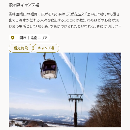
飛ヶ森キャンプ場
秀峰室根山の裾野に広がる飛ヶ森は、天然芝生と「思い出の泉」から湧き
出でる冷水が訪れる人々を歓迎する。ここには数知れぬほどの野鳥が飛
び交う場所として「飛ヶ森」の名がつけられたといわれる。春には、桜、ツツ
ジ、山菜。夏にはキャンプ、ピクニック。秋には紅葉、ハツタケ狩り、いも煮
一関市
県南エリア
会など、四季折々の趣があり景勝豊かな憩いの場となっている。紅葉の見
頃 10月中旬～10月下旬
観光施設
キャンプ場