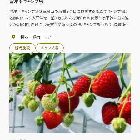
望洋平キャンプ場
望洋平キャンプ場は室根山の東側８合目に位置する高原のキャンプ場。
名前のとおり太平洋を一望でき、夜は気仙沼市の夜景と水平線に並ぶ漁
火が幻想的。周辺には天文台や遊歩道の他、キャンプ場もあり、炊事棟や
温水シャワーも整備されている。
一関市
県南エリア
観光施設
キャンプ場