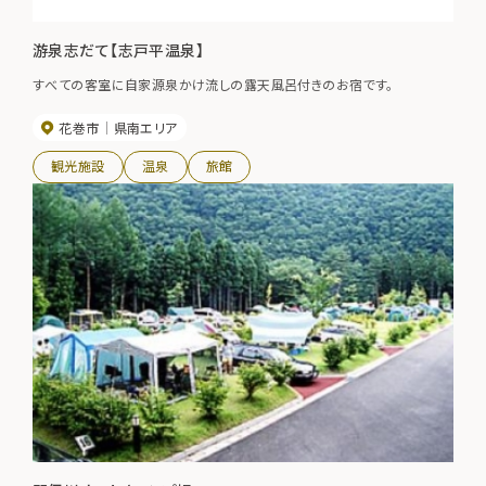
游泉志だて【志戸平温泉】
すべての客室に自家源泉かけ流しの露天風呂付きのお宿です。
花巻市
県南エリア
観光施設
温泉
旅館