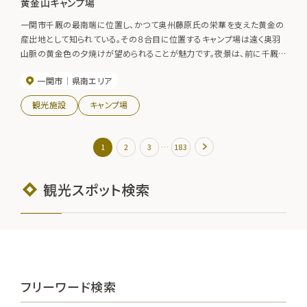
黄金山キャンプ場
一関市千厩の最南端に位置し、かつて奥州藤原氏の栄華を支えた黄金の
産出地として知られている。その８合目に位置するキャンプ場は遠く奥羽
山脈の黄金色の夕焼けが望められることが魅力です。夜景は、前に千厩
の町並み、後ろに漁火の太平洋が見える景観スポットとなり、見物客が絶
一関市
県南エリア
えません。【利用期間】５月１日（ゴールデンウィークの頃）～１０月３１日
観光施設
キャンプ場
…
1
2
3
183
観光スポット検索
フリーワード検索