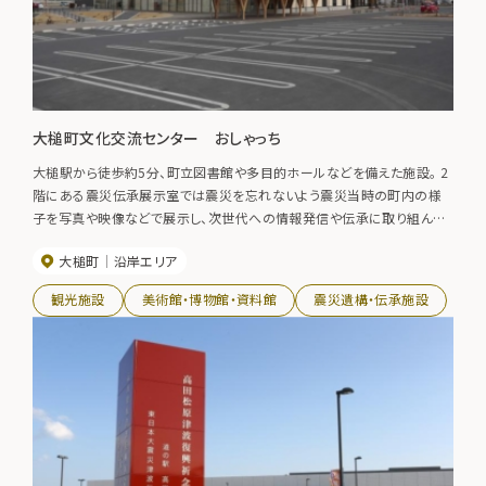
大槌町文化交流センター おしゃっち
大槌駅から徒歩約5分、町立図書館や多目的ホールなどを備えた施設。 2
階にある震災伝承展示室では震災を忘れないよう震災当時の町内の様
子を写真や映像などで展示し、次世代への情報発信や伝承に取り組んで
いる。
大槌町
沿岸エリア
観光施設
美術館・博物館・資料館
震災遺構・伝承施設