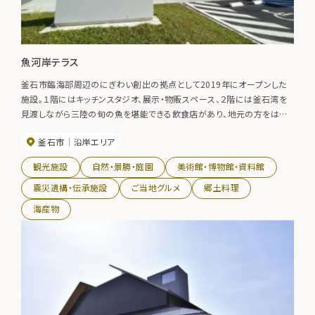
魚河岸テラス
釜石市臨海部周辺のにぎわい創出の拠点として2019年にオープンした
施設。１階にはキッチンスタジオ、展示・物販スペース、２階には釜石湾を
見渡しながら三陸の旬の魚を堪能できる飲食店があり、地元の方をはじ
め多くの人が利用できる施設となっている。
釜石市
沿岸エリア
観光施設
自然・景勝・庭園
美術館・博物館・資料館
震災遺構・伝承施設
ご当地グルメ
郷土料理
海産物