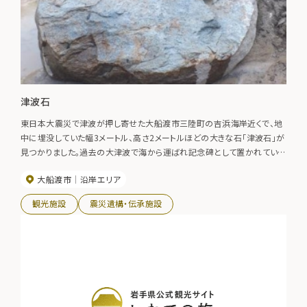
津波石
東日本大震災で津波が押し寄せた大船渡市三陸町の吉浜海岸近くで、地
中に埋没していた幅3メートル、高さ2メートルほどの大きな石「津波石」が
見つかりました。過去の大津波で海から運ばれ記念碑として置かれていた
石で表面には「津波記念石」と刻まれています。 「津波記念石 前方約二
大船渡市
沿岸エリア
百米突（メートル）吉浜川河口ニアリタル石ナルガ昭和八年三月三日ノ津
波ニ際シ打上ゲラレタルモノナリ 重量八千貫」
観光施設
震災遺構・伝承施設