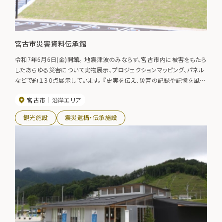
宮古市災害資料伝承館
令和7年6月6日(金)開館。 地震津波のみならず、宮古市内に被害をもたら
したあらゆる災害について実物展示、プロジェクションマッピング、パネル
などで約１３０点展示しています。 『史実を伝え、災害の記録や記憶を風化
させることなく次世代に伝える』施設です。
宮古市
沿岸エリア
観光施設
震災遺構・伝承施設