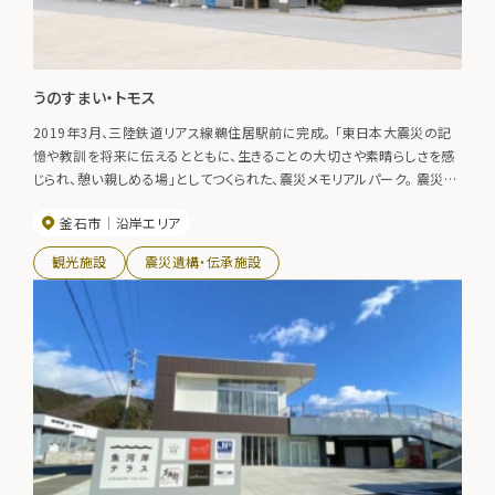
うのすまい・トモス
2019年3月、三陸鉄道リアス線鵜住居駅前に完成。 「東日本大震災の記
憶や教訓を将来に伝えるとともに、生きることの大切さや素晴らしさを感
じられ、憩い親しめる場」としてつくられた、震災メモリアルパーク。 震災の
伝承と防災学習のための施設「いのちをつなぐ未来館」、東日本大震災犠
釜石市
沿岸エリア
牲者の慰霊・追悼施設「釜石祈りのパーク」、お食事やお土産の購入がで
きる「鵜の郷交流館」がある
観光施設
震災遺構・伝承施設