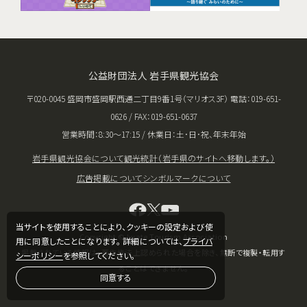
公益財団法人 岩手県観光協会
〒020-0045 盛岡市盛岡駅西通二丁目9番1号（マリオス3F） 電話：019-651-
0626 / FAX：019-651-0637
営業時間：8:30〜17:15 / 休業日：土･日･祝、年末年始
岩手県観光協会について
観光統計（岩手県のサイトへ移動します。）
広告掲載について
シンボルマークについて
当サイトを使用することにより、クッキーの設定および使
Copyright © Iwate Tourism Association
用に同意したことになります。 詳細については、
プライバ
掲載されている情報は、著作権法上認められた場合を除き、無断で複製・転用す
シーポリシー
を参照してください。
ることはできません。
同意する