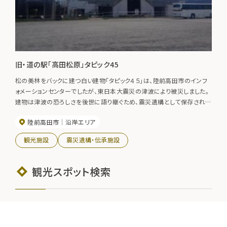
旧・道の駅「高田松原」タピック45
松の美林をバックに建つ白い建物「タピック４５」は、陸前高田市のインフ
ォメーションセンターでしたが、東日本大震災の津波により被災しました。
建物は津波の恐ろしさを後世に語り継ぐため、震災遺構として保存されて
います。
陸前高田市
沿岸エリア
観光施設
震災遺構・伝承施設
観光スポット検索