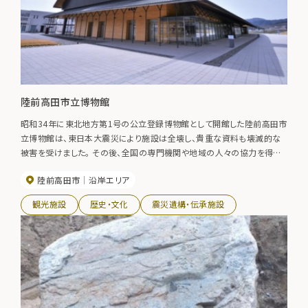
陸前高田市立博物館
昭和34年に東北地方第1号の公立登録博物館として開館した陸前高田市
立博物館は、東日本大震災により施設は全壊し、貴重な資料も壊滅的な
被害を受けました。 その後、全国の専門機関や地域の人々の協力を得て
被災した多くの資料はレスキュー・再生され、同じく壊滅的な被害を受け
陸前高田市
沿岸エリア
た「海と貝のミュージアム」の機能を併せ持つ新施設として令和4年11月
に開館しました。 陸前高田の自然・歴史・文化を震災の記憶とともに未来
観光施設
歴史・文化
震災遺構・伝承施設
へ伝える総合博物館です。