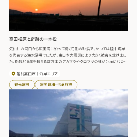
高田松原と奇跡の一本松
気仙川の河口から広田湾に沿って続く弓形の砂浜で、かつては陸中海岸
を代表する海水浴場でしたが、東日本大震災により大きく被害を受けまし
た。樹齢300年を越える数万本のアカマツやクロマツの林が2kmにわたっ
て植樹されていましたが、跡形もなく流されてしまいました。奇跡的に残っ
陸前高田市
沿岸エリア
た一本松は復興のシンボルとなっており、後世に受け継ぐためモニュメン
トとして保存されております。
観光施設
震災遺構・伝承施設