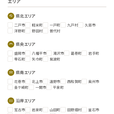
エリア
県北エリア
二戸市
軽米町
一戸町
九戸村
久慈市
洋野町
野田村
普代村
県央エリア
盛岡市
八幡平市
滝沢市
葛巻町
岩手町
雫石町
矢巾町
紫波町
県南エリア
花巻市
北上市
遠野市
西和賀町
奥州市
金ケ崎町
一関市
平泉町
沿岸エリア
宮古市
岩泉町
山田町
田野畑村
釜石市