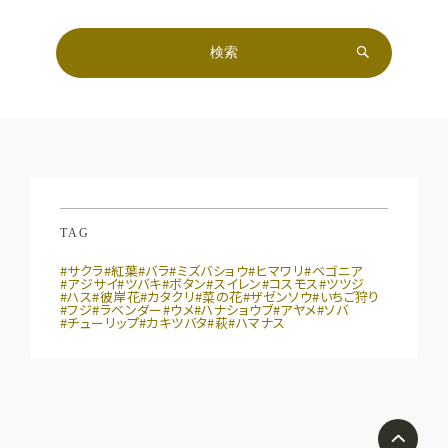
TAG
#サクラ
#紅葉
#バラ
#ミズバショウ
#ヒマワリ
#ベゴニア
#アジサイ
#ツバキ
#ボタン
#スイレン
#コスモス
#ツツジ
#ハス
#彼岸花
#カタクリ
#菜の花
#ザゼンソウ
#いちご狩り
#フジ
#ラベンダー
#ウメ
#ハナショウブ
#アヤメ
#ソバ
#チューリップ
#カキツバタ
#萩
#ハマナス