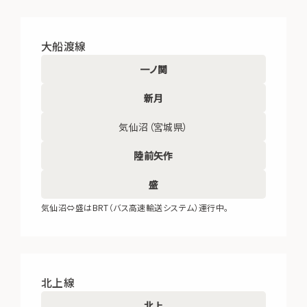
大船渡線
一ノ関
新月
気仙沼（宮城県）
陸前矢作
盛
気仙沼⇔盛はBRT（バス高速輸送システム）運行中。
北上線
北上