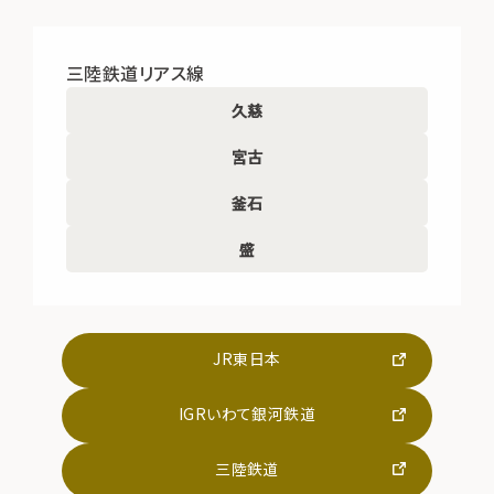
三陸鉄道リアス線
久慈
宮古
釜石
盛
JR東日本
IGRいわて銀河鉄道
三陸鉄道