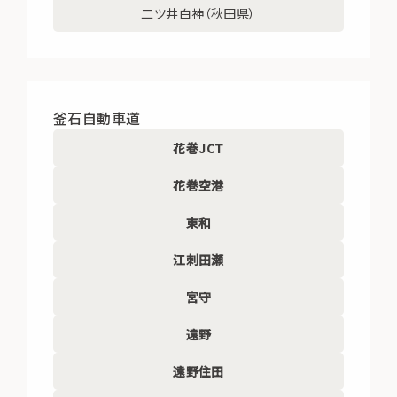
二ツ井白神（秋田県）
釜石自動車道
花巻JCT
花巻空港
東和
江刺田瀬
宮守
遠野
遠野住田