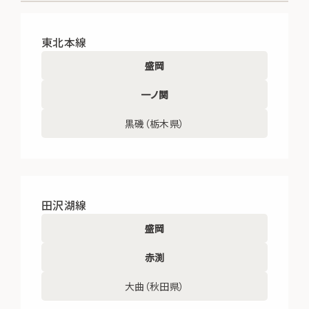
東北本線
盛岡
一ノ関
黒磯（栃木県）
田沢湖線
盛岡
赤渕
大曲（秋田県）