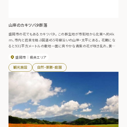
山岸のカキツバタ群落
盛岡市の花でもあるカキツバタ。 この群生地が市街地から北東へ約4ｋ
ｍ、市内と岩泉を結ぶ国道455号線沿いの山岸・太平にある。 花期にな
ると931平方メートルの敷地一面に爽やかな青紫の花が咲き乱れ、黄緑
の葉色にも映えてそれは見事な眺め。 敷地内には東屋と駐車スペースも
盛岡市
県央エリア
あるため、市民の憩いのスポットにもなっている。 県指定の天然記念物で
あり、保護活動もさかんに行われている。 開花／6月上旬～6月中旬
観光施設
自然・景勝・庭園