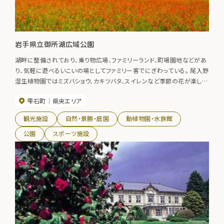
岩手県立御所湖広域公園
湖畔に整備されており、乗り物広場、ファミリーランド、町場園地などがあ
り、気軽に遊べるいこいの場としてファミリー客でにぎわっている。 尾入野
湿生植物園ではミズバショウ、カキツバタ、スイレンなど季節の花が楽し
め、７月上旬からはホタルも見られます。
雫石町
県央エリア
観光施設
自然・景勝・庭園
動植物園・水族館
公園
スポーツ施設