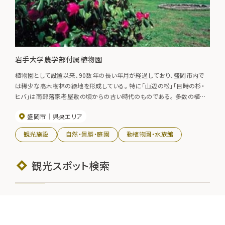
岩手大学農学部付属植物園
植物園として設置以来、90数年の長い年月が経過しており、盛岡市内で
は稀少な高木樹林の緑地を形成している。 特に「山辺の松」「目時の杉・
ヒバ」は南部藩家老屋敷の頃からの古い時代のものである。 多数の植物
種に占める外国原産樹木の比率が高く、137科530属約800種以上の植
盛岡市
県央エリア
裁種・自生種が生育しており面積は約49.500平方メートルある。 6月下旬
には北水の池ではスイレンが見られる。
観光施設
自然・景勝・庭園
動植物園・水族館
観光スポット検索