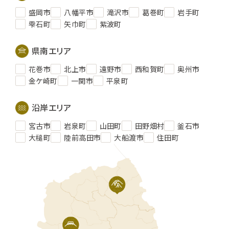
盛岡市
八幡平市
滝沢市
葛巻町
岩手町
雫石町
矢巾町
紫波町
県南エリア
花巻市
北上市
遠野市
西和賀町
奥州市
金ケ崎町
一関市
平泉町
沿岸エリア
宮古市
岩泉町
山田町
田野畑村
釜石市
大槌町
陸前高田市
大船渡市
住田町