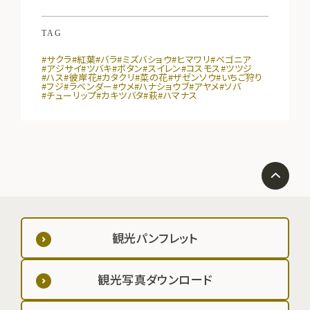
TAG
#サクラ
#紅葉
#バラ
#ミズバショウ
#ヒマワリ
#ベゴニア
#アジサイ
#ツバキ
#ボタン
#スイレン
#コスモス
#ツツジ
#ハス
#彼岸花
#カタクリ
#菜の花
#ザゼンソウ
#いちご狩り
#フジ
#ラベンダー
#ウメ
#ハナショウブ
#アヤメ
#ソバ
#チューリップ
#カキツバタ
#萩
#ハマナス
観光パンフレット
観光写真ダウンロード