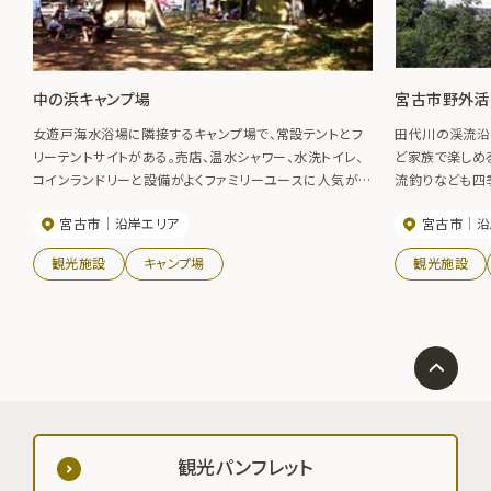
中の浜キャンプ場
宮古市野外活
女遊戸海水浴場に隣接するキャンプ場で、常設テントとフ
田代川の渓流沿
リーテントサイトがある。売店、温水シャワー、水洗トイレ、
ど家族で楽しめ
コインランドリーと設備がよくファミリーユースに人気が高
流釣りなども四
い。テント、毛布、食器、調理器具等がレンタルで利用でき
レ・ファイヤー
宮古市
沿岸エリア
宮古市
沿
る。食材セットも予約すれば購入できる。シーカヤックの講
課 電話0193-6
習も受けられるのでトライしてみよう（有料）。
観光施設
キャンプ場
観光施設
観光パンフレット