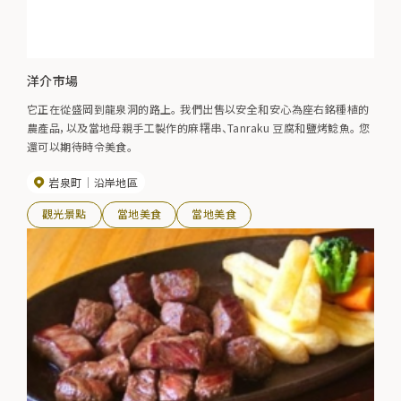
洋介市場
它正在從盛岡到龍泉洞的路上。 我們出售以安全和安心為座右銘種植的
農產品，以及當地母親手工製作的麻糬串、Tanraku 豆腐和鹽烤鯰魚。 您
還可以期待時令美食。
岩泉町
沿岸地區
觀光景點
當地美食
當地美食