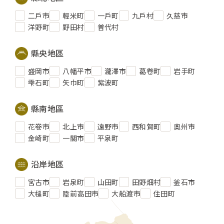
二戶市
輕米町
一戶町
九戶村
久慈市
洋野町
野田村
普代村
縣央地區
盛岡市
八幡平市
瀧澤市
葛卷町
岩手町
雫石町
矢巾町
紫波町
縣南地區
花卷市
北上市
遠野市
西和賀町
奧州市
金崎町
一關市
平泉町
沿岸地區
宮古市
岩泉町
山田町
田野畑村
釜石市
大槌町
陸前高田市
大船渡市
住田町