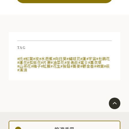
TAG
#托
#紅葉
#玫
#水芭蕉
#向日葵
#繡球花
#蓮
#宇宙
#杜鵑花
#蓮花
#孤挺花
#片栗
#油菜花
#坐善莊
#富士
#薰衣草
#山茶花
#梅子
#虹膜
#花生
#按鈕
#蕎麥
#鬱金香
#柿葉
#萩
#濱須