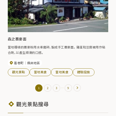
森之蕎麥面
當地種植的蕎麥粉用水車磨碎，製成手工蕎麥面。 雞蛋和豆腐被用作粘
合劑，以產生順滑的口感。
葛卷町
縣央地區
觀光景點
當地美食
當地美食
體驗設施
…
1
2
3
9
觀光景點搜尋