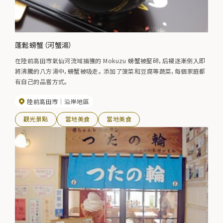
蓬鬆螃蟹（河蟹湯）
在陸前高田市氣仙河流域捕獲的 Mokuzu 螃蟹被壓碎，后襯逐漸倒入即
將沸騰的八方湯中，螃蟹被吸走。 添加了菠菜和豆腐等蔬菜，每個家庭都
有自己的品嘗方式。
陸前高田市
沿岸地區
觀光景點
當地美食
當地美食