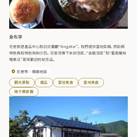
金布亭
花卷旅遊產品中心和日式餐廳“Kingeitei”。 我們提供當地菜餚，例如縣
特色角和特色狗狗沙巴。 花卷流傳下來的泡菜，“金婚泡菜”和“藍南蠻味
噌黃瓜”是受歡迎的紀念品。
花卷市
縣南地區
觀光景點
禮品
當地美食
當地美食
碗子蕎麥麵