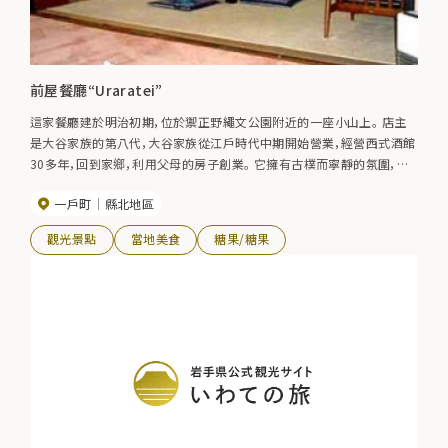
前屋餐廳“Uraratei”
這家餐廳建於明治初期，位於禦正野繩文公園附近的一座小山上。 店主
是大谷家族的第八代，大谷家族從江戶時代中期開始營業，經營西式酒館
30多年，回到家鄉，利用父母的房子創業。 它擁有古樸而寧靜的氛圍，並
有各種西式功能表以及用五穀米製成的米飯。
一戶町
縣北地區
觀光景點
當地美食
糖果/糖果