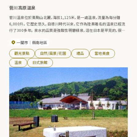
菅川高原溫泉
菅川溫泉位於栗駒山北麓，海拔1,125米，是一處溫泉，流量為每分鐘
6,000升。 它歷史悠久，自德川時代以來，它作為陸奧著名的溫泉已經流
行了300多年。 泉水的品質是強酸性明礬綠泉，這在日本是罕見的，很多
人都來過很久了，對風濕性疾病和慢性中毒特別有效。 在壯麗的大自然
一關市
縣南地區
中，我們還推薦1000人的浴池，家庭浴池和著名的花魁浴池（蒸汽浴）。
觀光景點
自然/風景/花園
禮品
當地美食
溫泉
日式旅館