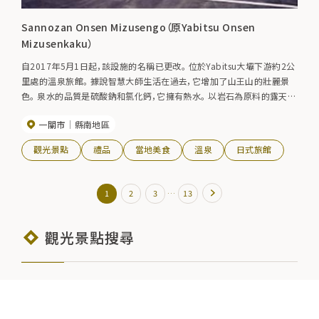
Sannozan Onsen Mizusengo（原Yabitsu Onsen
Mizusenkaku）
自2017年5月1日起，該設施的名稱已更改。 位於Yabitsu大壩下游約2公
里處的溫泉旅館。 據說智慧大師生活在過去，它增加了山王山的壯麗景
色。 泉水的品質是硫酸鈉和氯化鈣，它擁有熱水。 以岩石為原料的露天浴
池，包括大型公共浴池「水泉之湯」，與周圍的水山自然風光完美融合，讓
一關市
縣南地區
您感受到四季的氛圍。 日式客房充滿了全新木材的香味。 新鮮的綠色植
物和秋天的樹葉特別美妙。 賞紅葉最佳時間：10月中旬~11月上旬
觀光景點
禮品
當地美食
溫泉
日式旅館
…
1
2
3
13
觀光景點搜尋