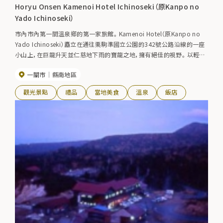
Horyu Onsen Kamenoi Hotel Ichinoseki（原Kanpo no
Yado Ichinoseki）
市內市內第一間溫泉鄉的第一家旅館。 Kamenoi Hotel（原Kanpo no
Yado Ichinoseki）矗立在通往栗駒準國立公園的342號公路沿線的一座
小山上，在巨龍升天並仁慈地下雨的寶龍之地，擁有絕佳的視野。 以輕鬆
的方式浸泡在「寶藏溫泉」中，享受5月栗駒山的殘雪和新鮮的綠色植物，
一關市
縣南地區
以及秋天的紅葉景色，激起您旅行的浪漫。 寬敞的溫泉也很宜人，您可以
在大州藤原氏和Itsumi山谷的廢墟中漫步后放鬆身心並治癒疲勞。 賞紅
觀光景點
禮品
當地美食
溫泉
飯店
葉最佳時間：10月中旬~11月上旬