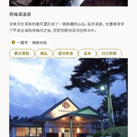
燕梅溪溫泉
甘美河在漫長的歲月里形成了一個美麗的山谷，溪流清澈。 在盡情享受
了平泉古城和燕梅河之後，您想悠閒地浸泡在熱水中。
一關市
縣南地區
觀光景點
禮品
當地美食
溫泉
日式旅館