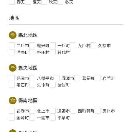
春天
夏天
秋天
冬天
地區
縣北地區
二戶市
輕米町
一戶町
九戶村
久慈市
洋野町
野田村
普代村
縣央地區
盛岡市
八幡平市
瀧澤市
葛卷町
岩手町
雫石町
矢巾町
紫波町
縣南地區
花卷市
北上市
遠野市
西和賀町
奧州市
金崎町
一關市
平泉町