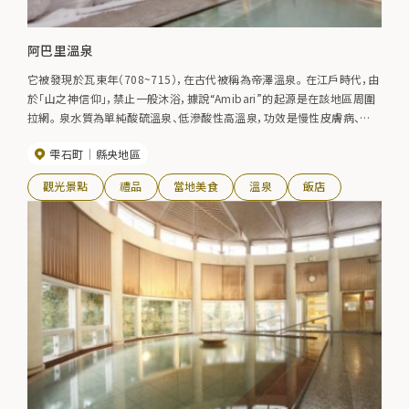
阿巴里溫泉
它被發現於瓦東年（708~715），在古代被稱為帝澤溫泉。 在江戶時代，由
於「山之神信仰」，禁止一般沐浴，據說“Amibari”的起源是在該地區周圍
拉網。 泉水質為單純酸硫溫泉、低滲酸性高溫泉，功效是慢性皮膚病、慢
性婦女病、割傷、糖尿病、高血壓、痔瘡等。
雫石町
縣央地區
觀光景點
禮品
當地美食
溫泉
飯店