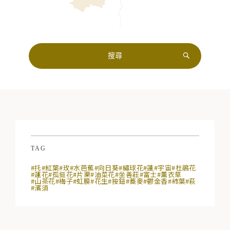
TAG
#托
#紅葉
#玫
#水芭蕉
#向日葵
#繡球花
#蓮
#宇宙
#杜鵑花
#蓮花
#孤挺花
#片栗
#油菜花
#坐善莊
#富士
#薰衣草
#山茶花
#梅子
#虹膜
#花生
#按鈕
#蕎麥
#鬱金香
#柿葉
#萩
#濱須