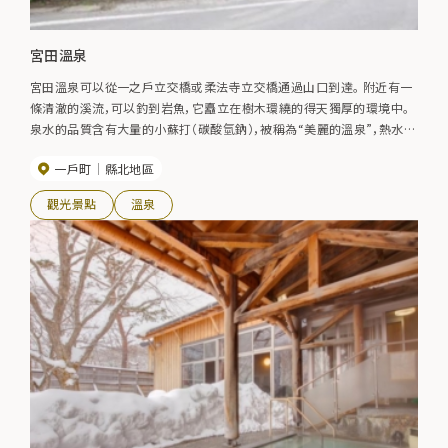
宮田溫泉
宮田溫泉可以從一之戶立交橋或柔法寺立交橋通過山口到達。 附近有一
條清澈的溪流，可以釣到岩魚，它矗立在樹木環繞的得天獨厚的環境中。
泉水的品質含有大量的小蘇打（碳酸氫鈉），被稱為“美麗的溫泉”，熱水摸
起來很順滑。 此外，鹽含量相對較高，對風濕病有效。 由於它含有大量的
一戶町
縣北地區
二氧化碳，據說可以改善血液迴圈，使身體溫暖。 甚至還有經常從附近城
鎮來的常客。
觀光景點
溫泉