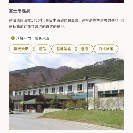
富士志溫泉
這個溫泉海拔1400米，是日本東部的最高點。 這裡是春季滑雪的基地，也
是秋季前往蓬萊邊境的遊客的基地。
八幡平市
縣央地區
觀光景點
禮品
當地美食
溫泉
日式旅館