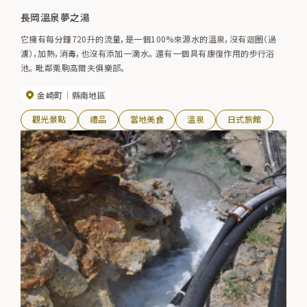
長岡溫泉夢之湯
它擁有每分鐘720升的流量，是一個100%來源水的溫泉，沒有迴圈（過
濾），加熱，消毒，也沒有添加一滴水。 還有一個具有康復作用的步行浴
池。 毗鄰栗駒高爾夫俱樂部。
金崎町
縣南地區
觀光景點
禮品
當地美食
溫泉
日式旅館