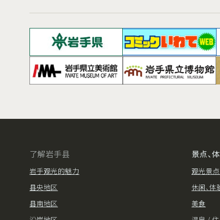
了解岩手县
景点、
岩手观光的魅力
观光景点
县央地区
休闲、体
县南地区
美食
沿岸地区
温泉 / 