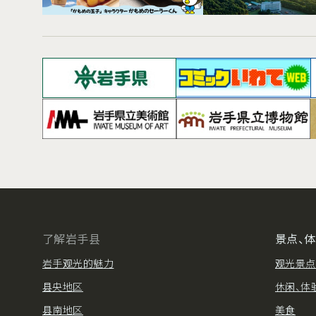
了解岩手县
景点、
岩手观光的魅力
观光景点
县央地区
休闲、体
县南地区
美食