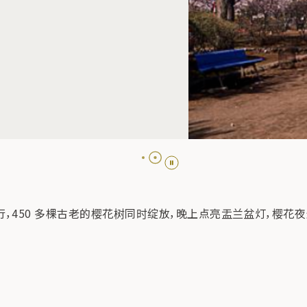
行，450 多棵古老的樱花树同时绽放，晚上点亮盂兰盆灯，樱花