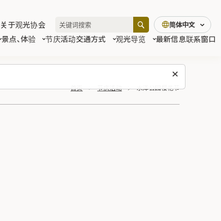
关于观光协会
简体中文
景点、体验
节庆活动
交通方式
观光导览
最新信息
联系窗口
首页
节庆活动
水泽公园樱花节