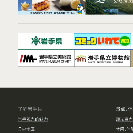
了解岩手县
景点、
岩手观光的魅力
观光景点
县央地区
休闲、体