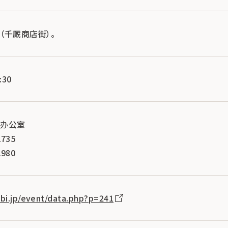
（千厩商店街）。
:30
部办公室
735
980
abi.jp/event/data.php?p=241