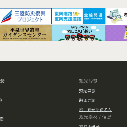
体验
观光导览
观光导览
验
翻译导游
岩手观光招待名人
观光素材 / 信息
住宿
旅游小册子