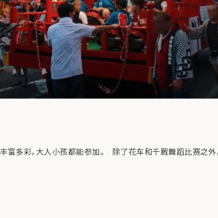
多彩，大人小孩都能参加。 除了花车和千厩舞蹈比赛之外，千厩町的