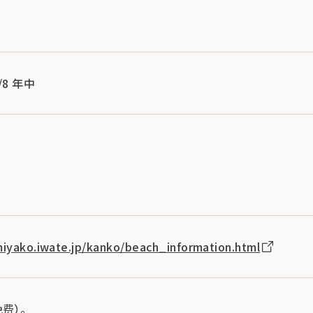
4/8 年中
miyako.iwate.jp/kanko/beach_information.html
费）。