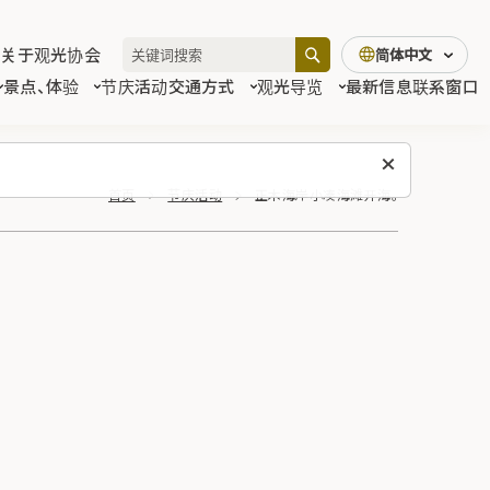
关于观光协会
简体中文
景点、体验
节庆活动
交通方式
观光导览
最新信息
联系窗口
首页
节庆活动
正木海岸小凑海滩开海。