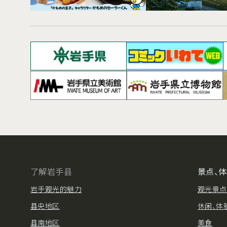
了解岩手县
景点、
岩手观光的魅力
观光景点
县央地区
休闲、体
县南地区
美食