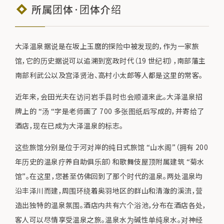
所属团体·团体介绍
大泽温泉据说是在坂上玉麿的探险中被发现的，作为一家旅
馆，它的历史据说可以追溯到宽政时代（19 世纪初），南部藩主
南部利武公以及宫泽贤治、高村小太郎等人都是这里的常客。
近年来，会田光夫在访问岩手县时也会顺道来此。大泽温泉招
牌上的 “汤 “字是老师画了 700 多张图纸后写成的，并寄给了
酒店，现在已成为大泽温泉的标志。
这些旅馆分别是位于河对岸的纯日式旅馆 “山水阁”（拥有 200
年历史的温泉疗养自助俱乐部）和歌舞伎屋顶附属建筑 “菊水
馆”。在这里，您甚至仿佛回到了那个时代的温泉。两处温泉均
沿丰泽川而建，周围环绕着奥羽地区的群山和清澈的溪流，营
造出独特的温泉氛围。酒店内共有六个浴池，分布在酒店各处，
客人可以尽情享受温泉之旅。温泉水为碱性单纯泉水。对神经