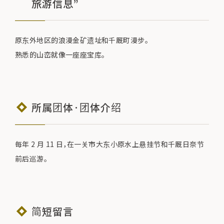
旅游信息”
原东外地区的浪漫金矿遗址和千厩町漫步。
熟悉的山峦就像一座座宝库。
所属团体·团体介绍
每年 2 月 11 日，在一关市大东小原水上悬挂节和千厩日奈节
前后巡游。
简短留言