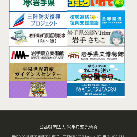
公益财团法人 岩手县观光协会
〒020-0045 盛冈市盛冈站西通二丁目9番1号（Mariosu3F） 电话：019-651-