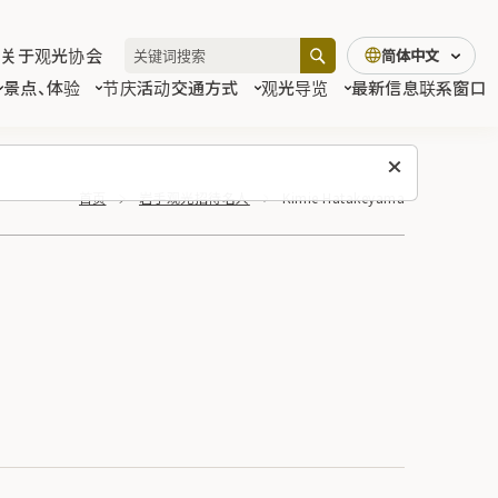
关于观光协会
简体中文
景点、体验
节庆活动
交通方式
观光导览
最新信息
联系窗口
首页
岩手观光招待名人
Kimie Hatakeyama