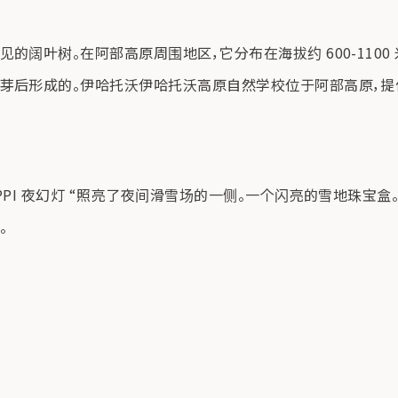
的阔叶树。在阿部高原周围地区，它分布在海拔约 600-110
芽后形成的。伊哈托沃伊哈托沃高原自然学校位于阿部高原，提
PI 夜幻灯 “照亮了夜间滑雪场的一侧。一个闪亮的雪地珠宝盒。
。