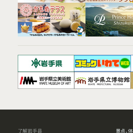
了解岩手县
景点、