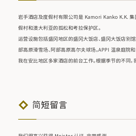
岩手酒店及度假村有限公司是 Kamori Kanko K
假村和澳大利亚的孤松和考拉保护区。
运营设施包括盛冈地区的盛冈大饭店、盛冈大饭店别馆、枫树乡村
部高原滑雪场、阿部高原高尔夫球场。APPI 温泉庭院和 Law
我在安比地区多家酒店的前台工作。根据季节的不同，
简短留言
我们很高兴获得 Meister 认证。非常感谢。