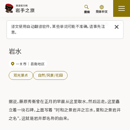
简体中文
搜索
首页
观光景点/体验（列表）
岩水
译文使用自动翻译软件，某些单词可能不准确。请事先注
意。
岩水
一关市
县南地区
观光景点
自然/风景/花园
据说，藤原秀衡曾在正月的早晨从这里取水，然后运走。这里矗
立着一块石碑，上面写着 "时和之景岩井之忘水，夏和之景岩井
之名"，这就是岩井郡名称的由来。