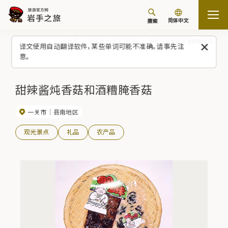
简体中文
搜索
首页
观光景点/体验（列表）
甜辣酱炖香菇和酒糟腌香菇
译文使用自动翻译软件，某些单词可能不准确。请事先注
意。
甜辣酱炖香菇和酒糟腌香菇
一关市
县南地区
观光景点
礼品
农产品