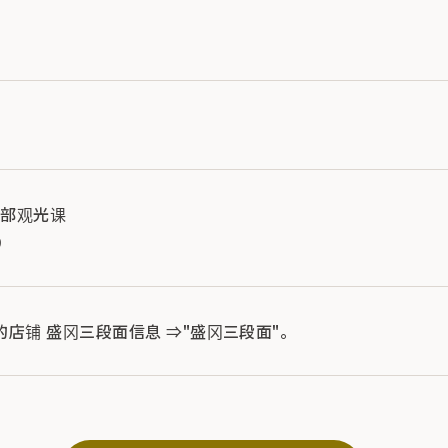
进部观光课
9
店铺 盛冈三段面信息 ⇒"盛冈三段面"。