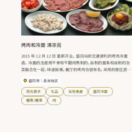
烤肉和冷面 清凉阁
2015 年 12 月 12 日 重新开业。 盛冈站前交通便利的烤肉冷面
店。 冷面的汤是用牛骨和牛腿肉熬制的，自制的面条和自制的泡
菜融合在一起，味道鲜美。餐厅的烤肉也很有名，采用的是优质日
本黑牛。
盛冈市
县央地区
观光景点
礼品
当地美食
盛冈冷面
糖果/糖果
肉