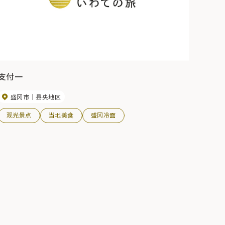
支付一
盛冈市
县央地区
观光景点
当地美食
盛冈冷面