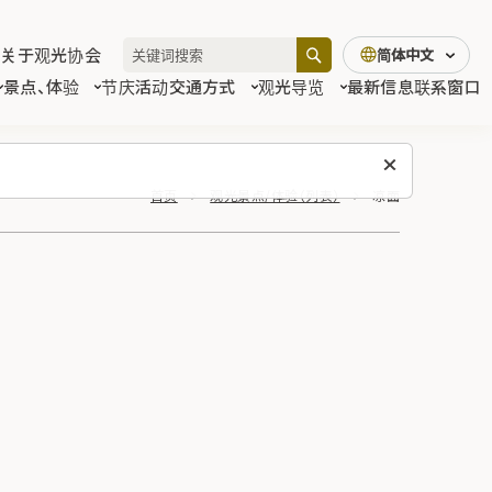
关于观光协会
简体中文
景点、体验
节庆活动
交通方式
观光导览
最新信息
联系窗口
首页
观光景点/体验（列表）
凉面