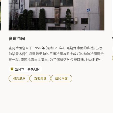
食道花园
盛冈冷面创立于 1954 年（昭和 29 年），是烧烤冷面的鼻祖。已故
前辈青木辉仁将清淡无辣的平壤冷面与家乡咸兴的辣味冷面混合
在一起，盛冈冷面由此诞生。为了保留这种传统口味，他从制作开
始就重复着当年的做法。由 80% 的牛骨和 20% 的鸡骨熬制而成
盛冈市
县央地区
的浓汤，配上独特的面条，味道十分鲜美。
观光景点
当地美食
盛冈冷面