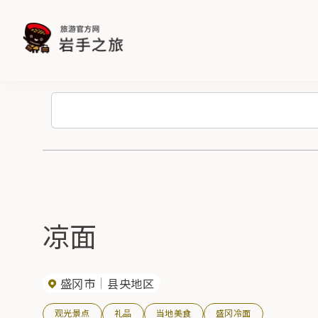
凉面
盛冈市
县央地区
观光景点
礼品
当地美食
盛冈冷面