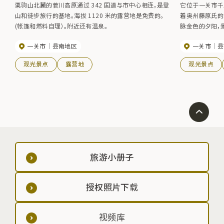
栗驹山北麓的菅川高原通过 342 国道与市中心相连，是登
它位于一关市千
山和徒步旅行的基地。海拔 1120 米的露营地是免费的。
着奥州藤原氏的
(帐篷和燃料自理）。附近还有温泉。
脉金色的夕阳，
点点的太平洋，
一关市
县南地区
一关市
县
的围观者。使用时间
日。
观光景点
露营地
观光景点
旅游小册子
授权照片下载
视频库