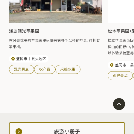
浅岛观光苹果园
松本苹果园（
在风景优美的苹果园里尽情采摘多个品种的苹果。可拥有
松本苹果园（Mats
苹果树。
群山的田野中，
以体验采摘蓝莓
盛冈市
县央地区
欣赏美景的咖啡馆
盛冈市
县
常受欢迎。
观光景点
农产品
采摘水果
观光景点
旅游小册子