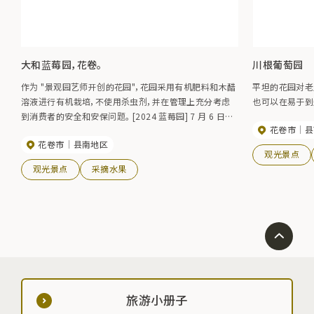
大和蓝莓园，花卷。
川根葡萄园
作为 "景观园艺师开创的花园"，花园采用有机肥料和木醋
平坦的花园对老
溶液进行有机栽培，不使用杀虫剂，并在管理上充分考虑
也可以在易于到
到消费者的安全和安保问题。 [2024 蓝莓园] 7 月 6 日星
花卷市
县
期六至 8 月中旬。
花卷市
县南地区
观光景点
观光景点
采摘水果
旅游小册子