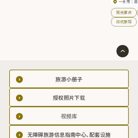
一关市
县
高。大浴场 "
融为一体，四季
观光景点
秋叶的色彩尤为美
旬。
日式旅馆
旅游小册子
授权照片下载
视频库
无障碍旅游信息指南中心、配套设施