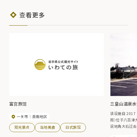
查看更多
富宫旅馆
三皇山温泉水
该设施自 2017
一关市
县南地区
阁）位于八百津
说地角大石过去
观光景点
当地美食
日式旅馆
的景色。该温泉