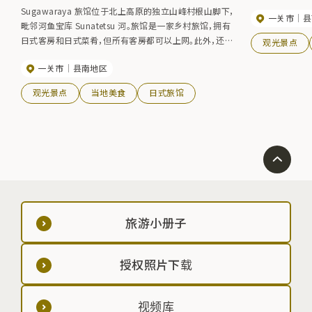
Sugawaraya 旅馆位于北上高原的独立山峰村根山脚下，
一关市
县
毗邻河鱼宝库 Sunatetsu 河。旅馆是一家乡村旅馆，拥有
日式客房和日式菜肴，但所有客房都可以上网。此外，还有
观光景点
让客人体验村根山滑翔伞的住宿计划。
一关市
县南地区
观光景点
当地美食
日式旅馆
旅游小册子
授权照片下载
视频库