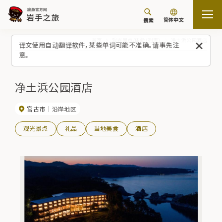
简体中文
搜索
首页
观光景点/体验（列表）
净土浜公园酒店
译文使用自动翻译软件，某些单词可能不准确。请事先注
意。
净土浜公园酒店
宫古市
沿岸地区
观光景点
礼品
当地美食
酒店