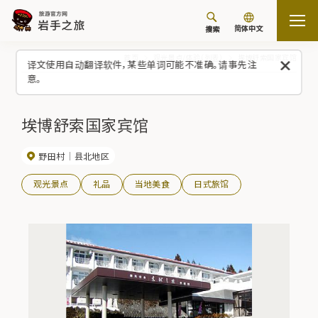
简体中文
搜索
首页
观光景点/体验（列表）
埃博舒索国家宾馆
译文使用自动翻译软件，某些单词可能不准确。请事先注
意。
埃博舒索国家宾馆
野田村
县北地区
观光景点
礼品
当地美食
日式旅馆