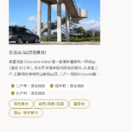
东诘山（山顶观景台）
奥里诘岳（Orizume-dake）是一座像折叠屏风一样的山
（海拔 852 米），将太平洋海岸和内陆地区隔开。从县道二
户-工藤线的泰特桥山脚到山顶，二户一侧的Orizume路线
约8公里，需要约3个小时。在这里，可以 360° 饱览八户的
二户市
县北地区
轻米町
县北地区
大海、太平洋的日出等美景。海岸和内陆地区的温差很大，
经常会形成云海，从展望台可以看到岩手山漂浮在云海
九户村
县北地区
中。时间] 5 月至 11 月
观光景点
自然/风景/花园
露营地
登山·徒步旅行