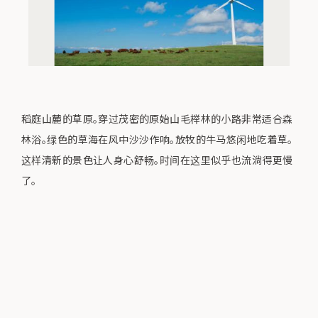
稻庭山麓的草原。穿过茂密的原始山毛榉林的小路非常适合森
林浴。绿色的草海在风中沙沙作响。放牧的牛马悠闲地吃着草。
这样清新的景色让人身心舒畅。时间在这里似乎也流淌得更慢
了。