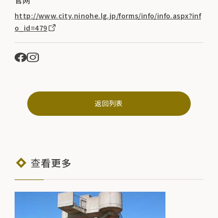
http://www.city.ninohe.lg.jp/forms/info/info.aspx?inf
o_id=479
返回列表
查看更多