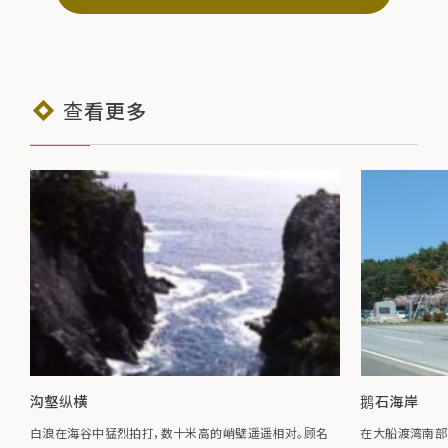
查看更多
沟壑纵横
鹅石海岸
白浪在海谷中猛烈拍打，数十米高的峭壁遥遥相对。顾名
在大船渡湾南部