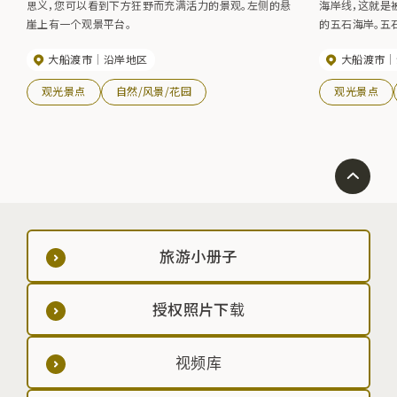
思义，您可以看到下方狂野而充满活力的景观。左侧的悬
海岸线，这就是
崖上有一个观景平台。
的五石海岸。五
被评为日本百佳
大船渡市
沿岸地区
大船渡市
声音被指定为日本
这里气候温和，
观光景点
自然/风景/花园
观光景点
里还有市立博物
营地。
旅游小册子
授权照片下载
视频库