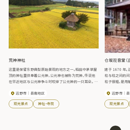
荒神神社
仓坂观音堂（
这里是保留东野典型原始景观的地方之一。稻田中茅草屋
建于 1670 年
顶的神社里供奉着公元神，公元神也被称为荒神，传说他
柱与柱之间的间距
在邻近地区与公元神争斗时咬掉了公元神的一只耳朵。 神
柱子很粗，是用
社四季景色宜人，春天的稻田、夏天的绿色稻田、秋天的金
装饰，除了门以
远野市
县南地区
远野市
县
色稻穗和冬天的洁白积雪都与神社相映成趣。
附近还有一个库
（供奉图）。
观光景点
神社・寺院
观光景点