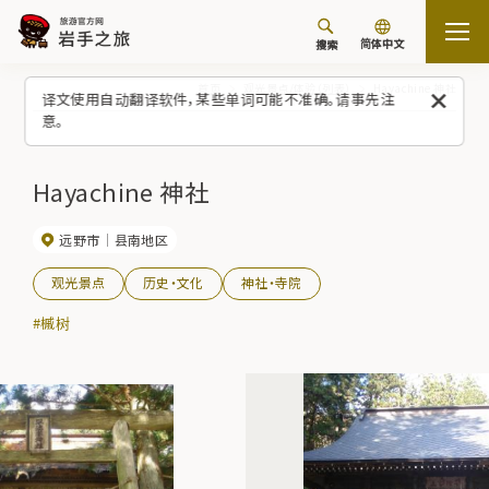
简体中文
搜索
首页
观光景点/体验（列表）
Hayachine 神社
译文使用自动翻译软件，某些单词可能不准确。请事先注
意。
Hayachine 神社
远野市
县南地区
观光景点
历史・文化
神社・寺院
#槭树