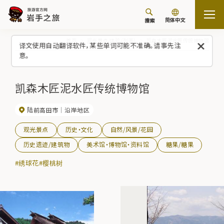
简体中文
搜索
首页
观光景点/体验（列表）
凯森木匠泥水匠传统博物馆
译文使用自动翻译软件，某些单词可能不准确。请事先注
意。
凯森木匠泥水匠传统博物馆
陆前高田市
沿岸地区
观光景点
历史・文化
自然/风景/花园
历史遗迹/建筑物
美术馆・博物馆・资料馆
糖果/糖果
#绣球花
#樱桃树