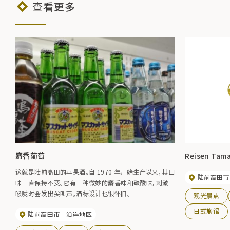
查看更多
麝香葡萄
Reisen Tam
这就是陆前高田的苹果酒。自 1970 年开始生产以来，其口
陆前高田市
味一直保持不变。它有一种微妙的麝香味和碳酸味，刺激
喉咙时会发出尖叫声。酒标设计也很怀旧。
观光景点
日式旅馆
陆前高田市
沿岸地区