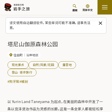
简体中文
搜索
首页
观光景点/体验（列表）
塔尼山伽原森林公园
译文使用自动翻译软件，某些单词可能不准确。请事先注
意。
塔尼山伽原森林公园
住田町
沿岸地区
观光景点
自然/风景/花园
露营地
登山·徒步旅行
#狗牙紫
#槭树
以 Yurin Land Taneyama 为起点，在美丽的森林中开发了一
条以宫泽贤治作品为灵感的长廊。这是一条全家人都能轻松享