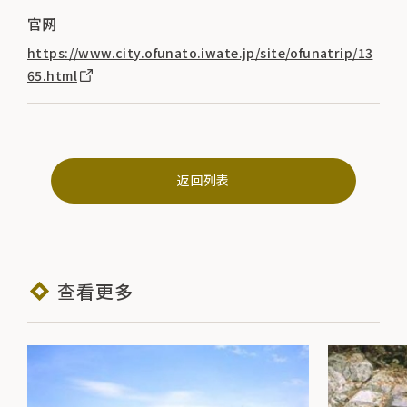
官网
https://www.city.ofunato.iwate.jp/site/ofunatrip/13
65.html
返回列表
查看更多