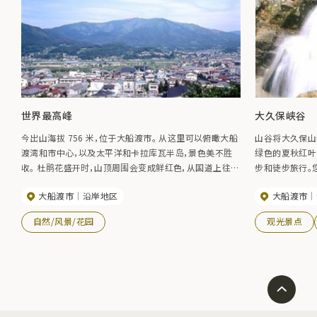
世界最高峰
大久保峡谷
今出山海拔 756 米，位于大船渡市。 从这里可以俯瞰大船
山谷将大久保山
渡湾和市中心，以及太平洋和卡拉库瓦半岛，景色美不胜
绿色的夏秋红叶
收。 杜鹃花盛开时，山顶周围会变成鲜红色，从国道上往上
步和徒步旅行。
看，就好像山峰着火了一样。 登上山顶，您还可以在大片盛
大船渡市
沿岸地区
大船渡市
开的杜鹃花丛中漫步。 站在山顶，您可以俯瞰盛开的杜鹃
花、山下的小镇，甚至蔚蓝的大海。 花期】五月下旬至六月
自然/风景/花园
观光景点
上旬。