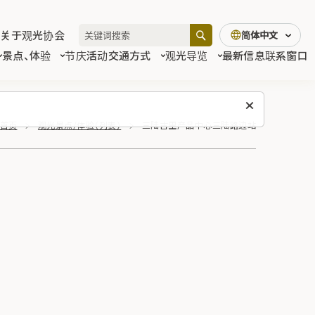
关于观光协会
简体中文
景点、体验
节庆活动
交通方式
观光导览
最新信息
联系窗口
首页
观光景点/体验（列表）
三陆古里产品中心三陆路边站