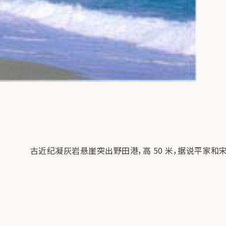
古近纪凝灰岩悬崖突出野田港，高 50 米，据说平家