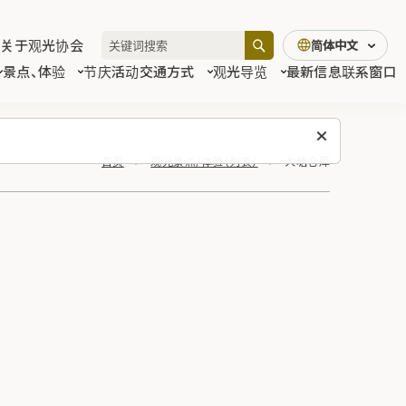
关于观光协会
简体中文
景点、体验
节庆活动
交通方式
观光导览
最新信息
联系窗口
首页
观光景点/体验（列表）
大塘仓库