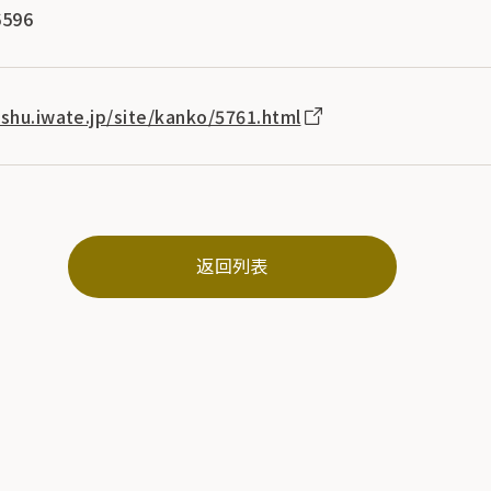
596
oshu.iwate.jp/site/kanko/5761.html
返回列表