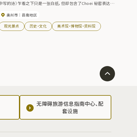
中写的诗）乍看之下只是一张白纸，但却包含了Choei 秘密表达的
越狱意图，是一份珍贵的资料。 博物馆的许多资料都被指定为
奥州市
县南地区
国家重要文化遗产。
观光景点
历史・文化
美术馆・博物馆・资料馆
无障碍旅游信息指南中心、配
套设施