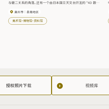
与健二关系的角落，还有一个由日本国立天文台开发的 "4D 数字
人
空间剧场"，参观者可以观看三维天文图像。博物馆还组织夜间天
奥州市
县南地区
文观测、研讨会和其他活动。
美术馆・博物馆・资料馆
授权照片下载
视频库