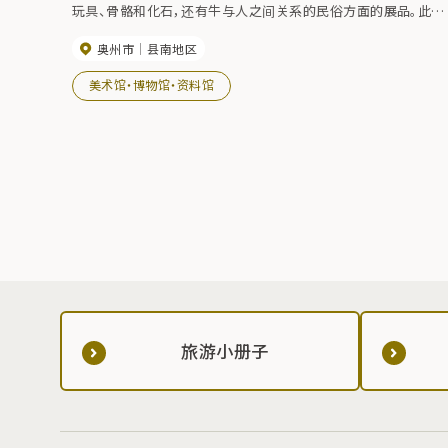
玩具、骨骼和化石，还有牛与人之间关系的民俗方面的展品。此
外，还介绍了牛的各个部位的美味牛肉菜肴，使从小学生到成年
奥州市
县南地区
都能愉快地观赏展览。
美术馆・博物馆・资料馆
旅游小册子