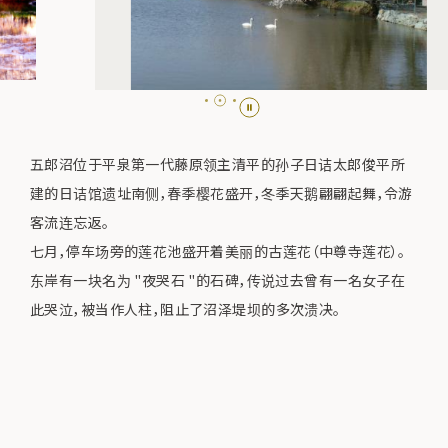
五郎沼位于平泉第一代藤原领主清平的孙子日诘太郎俊平所
建的日诘馆遗址南侧，春季樱花盛开，冬季天鹅翩翩起舞，令游
客流连忘返。
七月，停车场旁的莲花池盛开着美丽的古莲花（中尊寺莲花）。
东岸有一块名为 "夜哭石 "的石碑，传说过去曾有一名女子在
此哭泣，被当作人柱，阻止了沼泽堤坝的多次溃决。