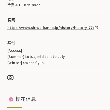
传真：019-676-4422
官网
https://www.shiwa-kanko.jp/history/history-77/
其他
[Access]
[Summer] Lotus, mid to late July
[Winter] Swans fly in.
樱花信息