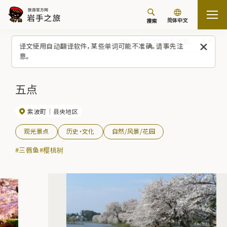
简体中文
搜索
首页
观光景点/体验（列表）
五点
译文使用自动翻译软件，某些单词可能不准确。请事先注
意。
五点
紫波町
县央地区
观光景点
历史・文化
自然/风景/花园
#三唇鱼
#樱桃树