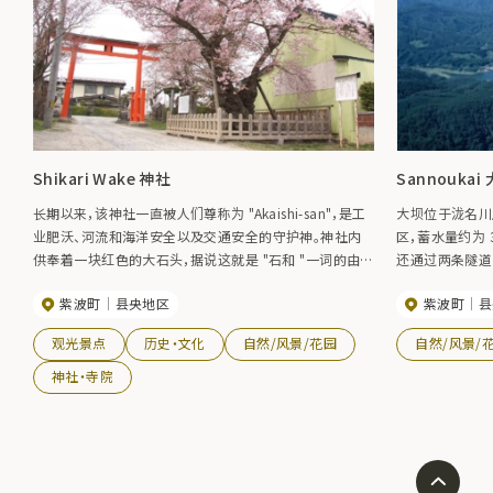
Shikari Wake 神社
Sannoukai
长期以来，该神社一直被人们尊称为 "Akaishi-san"，是工
大坝位于泷名川
业肥沃、河流和海洋安全以及交通安全的守护神。神社内
区，蓄水量约为 
供奉着一块红色的大石头，据说这就是 "石和 "一词的由
还通过两条隧道
来。通往神社的道路两旁种满了大樱花树，其中有一棵树
大坝（蓄水量 5
紫波町
县央地区
紫波町
县
龄 700 年的 "南宗之樱"，据说这棵樱花树是一棵相亲树，
屈指可数的农业区
每年春天都会吸引众多游客前来观赏。
开放时间（5 月
观光景点
历史・文化
自然/风景/花园
自然/风景/
上午 9:00-12:1
神社・寺院