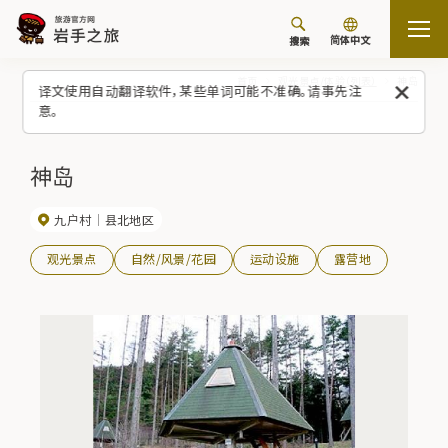
简体中文
搜索
首页
观光景点/体验（列表）
神岛
译文使用自动翻译软件，某些单词可能不准确。请事先注
意。
神岛
九户村
县北地区
观光景点
自然/风景/花园
运动设施
露营地