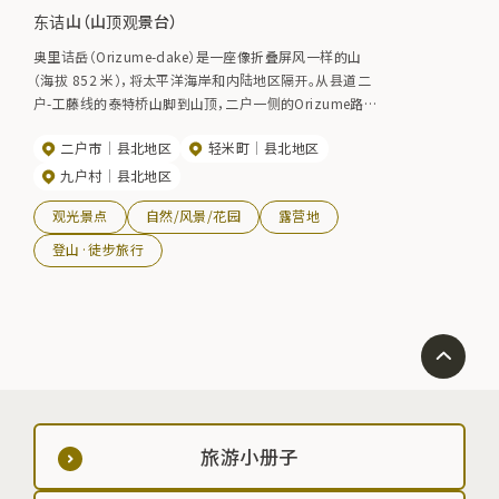
东诘山（山顶观景台）
奥里诘岳（Orizume-dake）是一座像折叠屏风一样的山
（海拔 852 米），将太平洋海岸和内陆地区隔开。从县道二
户-工藤线的泰特桥山脚到山顶，二户一侧的Orizume路线
约8公里，需要约3个小时。在这里，可以 360° 饱览八户的
二户市
县北地区
轻米町
县北地区
大海、太平洋的日出等美景。海岸和内陆地区的温差很大，
经常会形成云海，从展望台可以看到岩手山漂浮在云海
九户村
县北地区
中。时间] 5 月至 11 月
观光景点
自然/风景/花园
露营地
登山·徒步旅行
旅游小册子