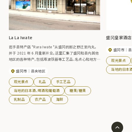
La La Iwate
盛冈皇家酒店
岩手县特产店 "Rara Iwate "从盛冈的那之野迁至内丸，
盛冈市
县
并于 2021 年 6 月重新开业。这里汇集了盛冈和县内其他
地区的各种特产，包括难波铁器等工艺品、名点心和地方
观光景点
酒。此外，还设有农产品角，出售县内的新鲜蔬菜，并举办
当地的日本
盛冈市
县央地区
地方特产集市等活动。
观光景点
礼品
手工艺品
当地的日本酒、啤酒和葡萄酒
糖果/糖果
乳制品
农产品
海鲜