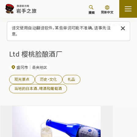
简体中文
搜索
首页
观光景点/体验（列表）
Ltd 樱桃脸酿酒厂
译文使用自动翻译软件，某些单词可能不准确。请事先注
意。
Ltd 樱桃脸酿酒厂
盛冈市
县央地区
观光景点
历史・文化
礼品
当地的日本酒、啤酒和葡萄酒