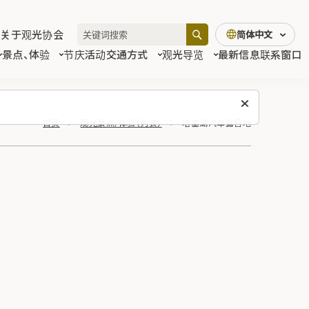
关于观光协会
简体中文
景点、体验
节庆活动
交通方式
观光导览
最新信息
联系窗口
首页
观光景点/体验（列表）
塔塞湖汽车露营地