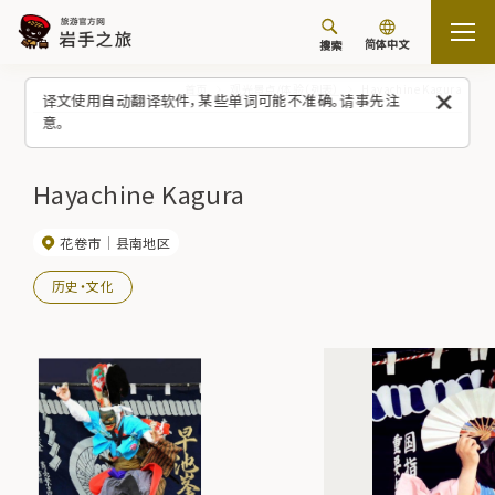
简体中文
搜索
首页
观光景点/体验（列表）
Hayachine Kagura
译文使用自动翻译软件，某些单词可能不准确。请事先注
意。
Hayachine Kagura
花卷市
县南地区
历史・文化