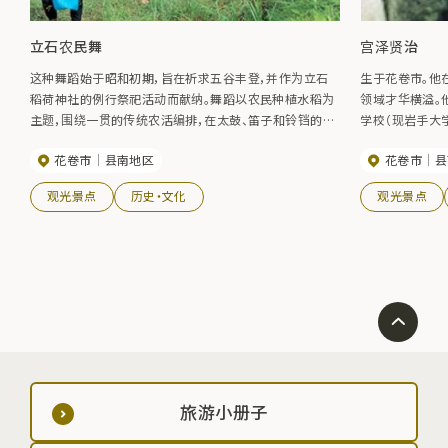
立石农民舞
宫泽贤治
这种舞蹈始于昭和初期，旨在祈求五谷丰登，并作为立石
生于花卷市。他
稻荷神社的例行祭祀活动而献纳。舞蹈以农民种植水稻为
领域才华横溢。
主题，围绕一贯的传统农活编排，在太鼓、笛子和铃铛的节
学校（现岩手大
奏中表演，具有浓郁的泥土色彩。被该镇指定为无形民俗
业学校和 Rasu
花卷市
县南地区
花卷市
县
文化遗产。
面，他出版了《Haru
of Many O
观光景点
历史・文化
观光景点
从他的作品中可
岩手，将其视为理
历过县内各地，
年，他死于急性肺
办健二节。
旅游小册子