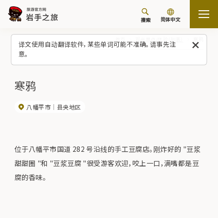
简体中文
搜索
首页
观光景点/体验（列表）
寒鸦
译文使用自动翻译软件，某些单词可能不准确。请事先注
意。
寒鸦
八幡平市
县央地区
位于八幡平市国道 282 号沿线的手工豆腐店。刚炸好的 "豆浆
甜甜圈 "和 "豆浆豆腐 "很受游客欢迎，咬上一口，满嘴都是豆
腐的香味。