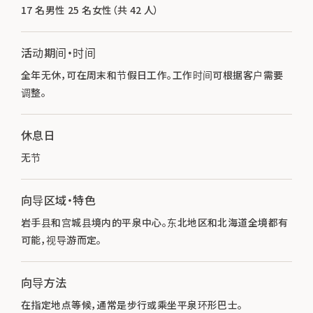
17 名男性 25 名女性（共 42 人）
活动期间・时间
全年无休，可在周末和节假日工作。工作时间可根据客户需要
调整。
休息日
无节
向导区域・特色
岩手县和宫城县境内的平泉中心。东北地区和北海道全境都有
可能，视导游而定。
向导方法
在指定地点等候，通常是步行或乘坐平泉环形巴士。