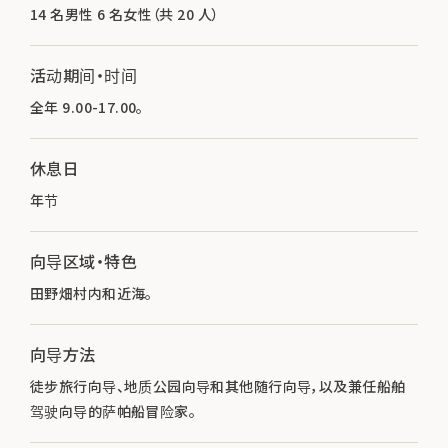
14 名男性 6 名女性（共 20 人）
活动期间・时间
全年 9.00-17.00。
休息日
年节
向导区域・特色
田野畑村内和近海。
向导方法
徒步旅行向导、地质公园向导和其他随行向导，以及兼任船舶
驾驶向导的萨帕船冒险家。