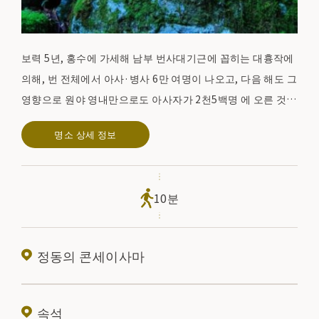
보력 5년, 홍수에 가세해 남부 번사대기근에 꼽히는 대흉작에
의해, 번 전체에서 아사·병사 6만 여명이 나오고, 다음 해도 그
영향으로 원야 영내만으로도 아사자가 2천5백명 에 오른 것으
로 알려져 이후에도 부작과 흉작이 이어졌다. 천명 3년, 대자
명소 상세 정보
사 19대 요시야마 가즈오가 때때로 겹치는 흉작에 의한 아사
자를 진혼하기 위해, 대소 500개의 자연석에 아라 한상을 조
각했습니다.
10분
정동의 콘세이사마
속석