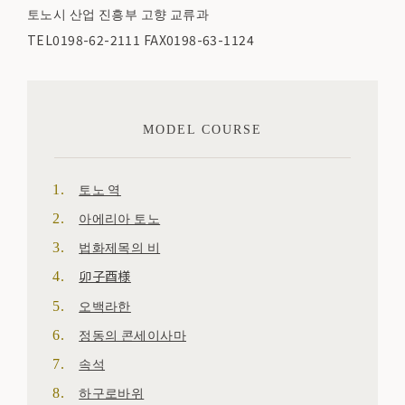
토노시 산업 진흥부 고향 교류과
TEL0198-62-2111 FAX0198-63-1124
MODEL COURSE
토노 역
아에리아 토노
법화제목의 비
卯子酉様
오백라한
정동의 콘세이사마
속석
하구로바위