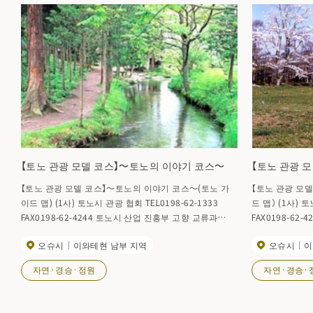
【토노 관광 모델 코스】～토노의 이야기 코스～
【토노 관광 
【토노 관광 모델 코스】～토노의 이야기 코스～(토노 가
【토노 관광 모
이드 맵) (1사) 토노시 관광 협회 TEL0198-62-1333
드 맵） (1사) 토노시 관광 협회 TEL0198-62-1333
FAX0198-62-4244 토노시 산업 진흥부 고향 교류과
FAX0198-62-424
TEL0198-62-2111 FAX0198-63-1124
산업 진흥부 고향 교
오슈시
이와테현 남부 지역
오슈시
이
63-1124 http:/
자연·경승·정원
자연·경승·