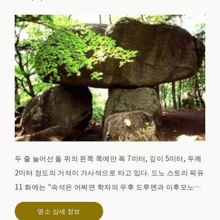
두 줄 늘어선 돌 위의 왼쪽 쪽에만 폭 7미터, 깊이 5미터, 두께
2미터 정도의 거석이 가사석으로 타고 있다. 도노 스토리 픽유
11 화에는 "속석은 어쩌면 학자의 우후 도루멘과 이후모노와
매우 비슷하다."라고 오오이시로 만든 고대인의 무덤이라고도
명소 상세 정보
알려져 있지만, 무사시보 벤케이 하지만 다리를 걸어 대석에