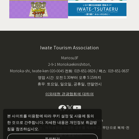
Iwate Tourism Association
Mariosu3F
2-9-1 Moriokaekinishitori,
Morioka-shi, Iwate-ken 020-0045 전화: 019-651-0626 / 팩스: 019-651-0637
영업 시간: 오전 8:30부터 오후 5:15까지
휴무: 토요일, 일요일, 공휴일, 연말연시
이와테현 관광협회에 대하여
본 사이트를 이용함에 따라 쿠키 설정 및 사용에 동의
Copyright © Iwate Tourism Association
한 것으로 간주합니다. 자세한 내용은 개인정보 취급방
게재되고 있는 정보는, 저작권법상 인정된 경우를 제외하고, 무단으로 복제·전
침을 참조하십시오.
용할 수 없습니다.
동의하기