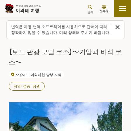
한국어
검색
탑 페이지
여행 아이디어
【토노 관광 모델 코스】～기암과 비석 코스～
번역은 자동 번역 소프트웨어를 사용하므로 단어에 따라
정확하지 않을 수 있습니다. 미리 양해해 주시기 바랍니다.
【토노 관광 모델 코스】～기암과 비석 코
스～
오슈시
이와테현 남부 지역
자연·경승·정원