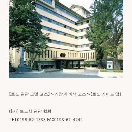
【토노 관광 모델 코스】～기암과 비석 코스～(토노 가이드 맵)
(1사) 토노시 관광 협회
TEL0198-62-1333 FAX0198-62-4244