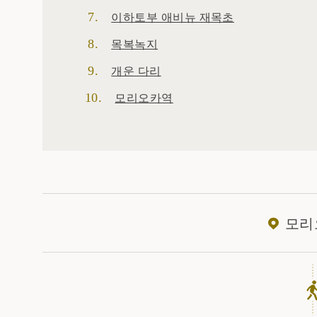
이하토부 애비뉴 재목초
목복녹지
개운 다리
모리오카역
모리