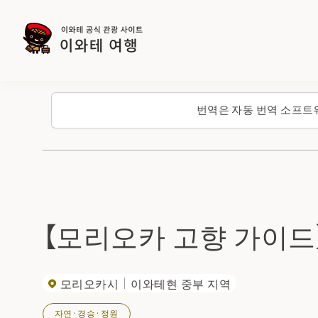
번역은 자동 번역 소프트
【모리오카 고향 가이드
모리오카시
이와테현 중부 지역
자연·경승·정원