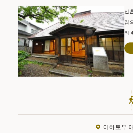
신혼
집으
리 
이하토부 