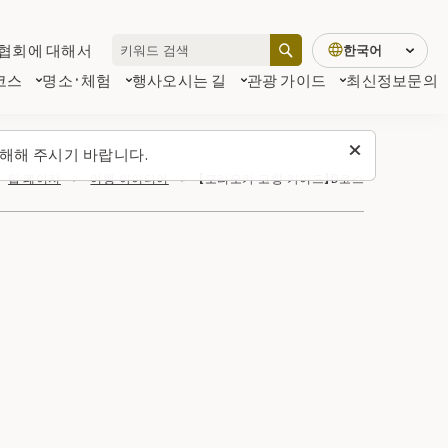
협회에 대해서
한국어
코스
명소·체험
행사
오시는 길
관광 가이드
최신정보
문의
해해 주시기 바랍니다.
탑 페이지
여행 아이디어
【모리오카 고향 가이드】D코스