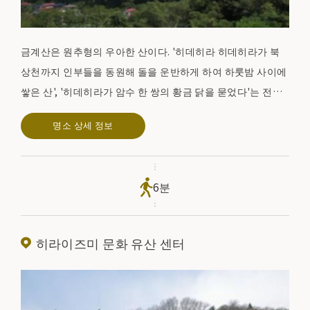
금계산은 원추형의 우아한 산이다. '히데히라 히데히라가 북
상천까지 인부들을 동원해 돌을 운반하게 하여 하룻밤 사이에
쌓은 산', '히데히라가 암수 한 쌍의 황금 닭을 묻었다'는 전설
도 남아있다.
명소 상세 정보
금계산 정상에는 여러 개의 경塚(경塚)이 조성되어 있었다. 그
러나 쇼와 5년(1923년)에 도굴되어 현재는 반파된 상태이다.
당시 출토된 유물은 도쿄국립박물관과 모코지 절이 각각 보관
6분
하고 있다.
히라이즈미 문화 유산 센터