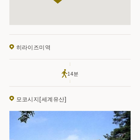
히라이즈미역
14분
모코시지[세계유산]