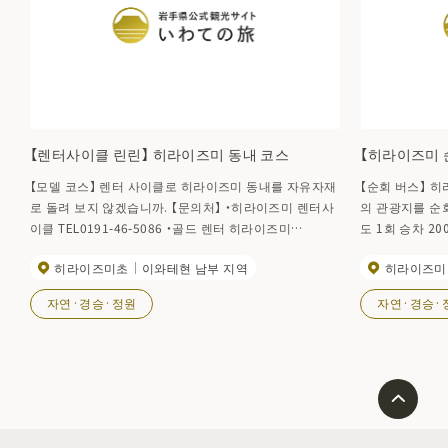
【렌터사이클 린린】 히라이즈미 동내 코스
【히라이즈미 
【모델 코스】 렌터 사이클로 히라이즈미 동내를 자유자재
【순회 버스】 
로 돌려 보지 않겠습니까. 【문의처】 ・히라이즈미 렌터사
의 관광지를 순
이클 TEL0191-46-5086 ・골드 렌터 히라이즈미
도 1회 승차 2
TEL0191-46-4031
몇차례 타도 550엔. 【운행 기간】 2023년
히라이즈미초
이와테현 남부 지역
히라이즈미
(토)~11월 26
어른 200엔, 어
자연·경승·정원
자연·경승·
른・어린이 동액
영업소 TEL 0
지는 이쪽으로