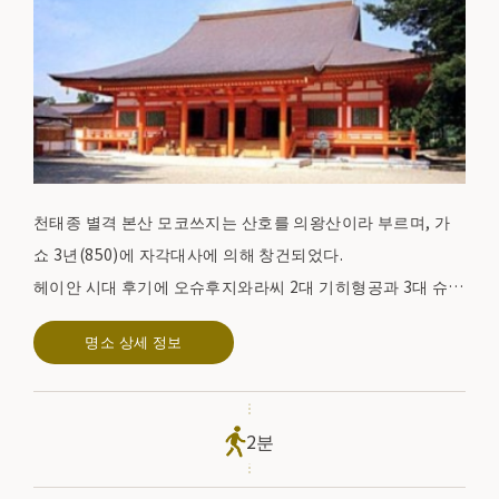
천태종 별격 본산 모코쓰지는 산호를 의왕산이라 부르며, 가
쇼 3년(850)에 자각대사에 의해 창건되었다.
헤이안 시대 후기에 오슈후지와라씨 2대 기히형공과 3대 슈히
형공이 금당 엔류지(金堂円隆寺), 가쇼지(嘉祥寺) 등 웅장한
명소 상세 정보
가람을 조성했는데, 그 규모가 당탑 40개, 승방 500개에 이르
러 일본 유일의 영지라 불렸다.
이후 거듭된 재해로 당시의 가람은 안타깝게도 소실되었지만,
2분
현재 오이즈미가 연못을 중심으로 한 '
정토정원
'과 헤이안 시
대의 가람 유구가 거의 완벽한 상태로 보존되어 있어 국가로부