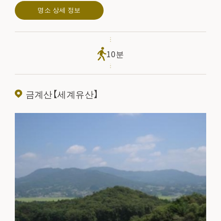
명소 상세 정보
작은 푹신한 스하마(스하마), 동서에 긴 나카지마 등이 점재하
고 있습니다. 북쪽 해안은 광정, 그것을 향해 서쪽에 오아미타
당터, 동쪽에 코아미타당터. 동쪽 해안에는 종루 자취와 후겐
10분
도라고 전해지는 유적도 있습니다.
금계산【세계유산】