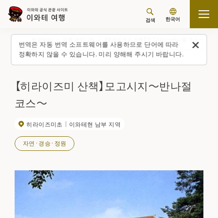
한국어
검색
탑 페이지
여행 아이디어
【히라이즈미 산책】모고시지～반나절 코스～
번역은 자동 번역 소프트웨어를 사용하므로 단어에 따라
정확하지 않을 수 있습니다. 미리 양해해 주시기 바랍니다.
【히라이즈미 산책】모고시지～반나절
코스～
히라이즈미초
이와테현 남부 지역
자연·경승·정원