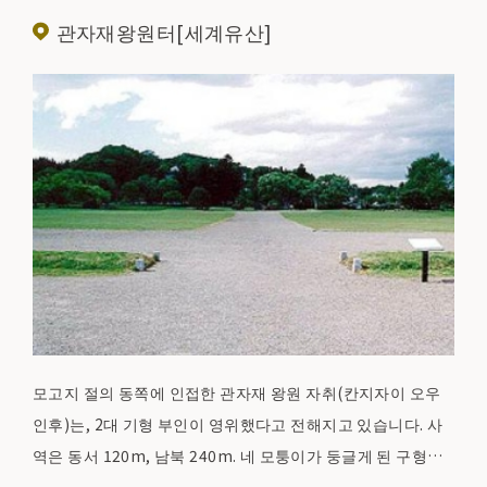
터 특별사적, 특별명승의 이중 지정을 받았습니다.
관자재왕원터[세계유산]
모고지 절의 동쪽에 인접한 관자재 왕원 자취(칸지자이 오우
인후)는, 2대 기형 부인이 영위했다고 전해지고 있습니다. 사
역은 동서 120m, 남북 240m. 네 모퉁이가 둥글게 된 구형의
이노이케(마이즈루가 연못)에는, 거석을 쌓은 황소님의 돌조,