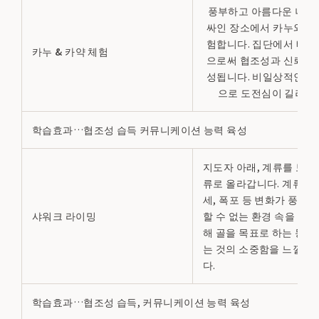
풍부하고 아름다운 나무
싸인 장소에서 카누와 카
험합니다. 집단에서 배를
카누 & 카약 체험
으로써 협조성과 신뢰 관
성됩니다. 비일상적인 수
으로 도전심이 길러집
학습효과…협조성 습득 커뮤니케이션 능력 육성
지도자 아래, 계류를 보행
류로 올라갑니다. 계류는
세, 폭포 등 변화가 풍부해
샤워크 라이밍
할 수 없는 환경 속을 흐
해 골을 목표로 하는 동안
는 것의 소중함을 느낄 수
다.
학습효과…협조성 습득, ​​커뮤니케이션 능력 육성