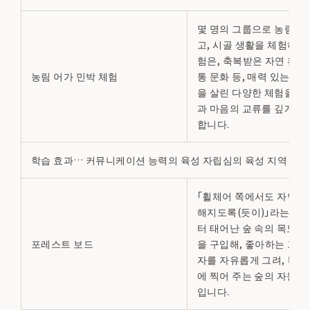
몇 명의 그룹으로 농림 어
고, 시골 생활을 체험하는
험은, 축복받은 자연 환경
농림 어가 민박 체험
통 문화 등, 매력 있는 지
을 살린 다양한 체험을 통
과 마음의 교류를 깊게 할
합니다.
학습 효과… 커뮤니케이션 능력의 육성 자립심의 육성 지역 학습
「휠체어 쪽에서도 자연스
해지도록(듯이)」라는 이
터 태어난 숲 속의 목도입
포레스트 보드
을 구입해, 좋아하는 그림
자를 자유롭게 그려, 목도
에 찍어 주는 숲의 자원봉
입니다.