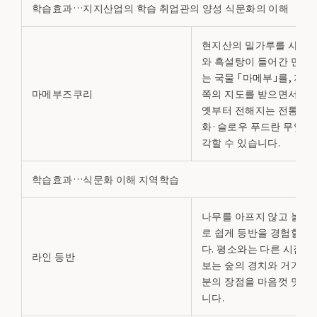
학습효과…지지산업의 학습 취업관의 양성 식문화의 이해
현지산의 밀가루를 사용해
와 흑설탕이 들어간 만두
는 국물 「마메부」를, 지역
마메부즈쿠리
쪽의 지도를 받으면서 만
옛부터 전해지는 전통 기
화·슬로우 푸드란 무엇인
각할 수 있습니다.
학습효과…식문화 이해 지역학습
나무를 아프지 않고 놀라
로 쉽게 등반을 경험할 수
다. 평소와는 다른 시점에
라인 등반
보는 숲의 경치와 거기에
분의 장점을 마음껏 맛볼 
니다.