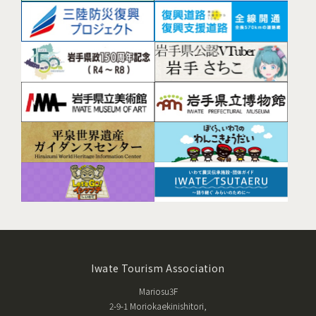
Iwate Tourism Association
Mariosu3F
2-9-1 Moriokaekinishitori,