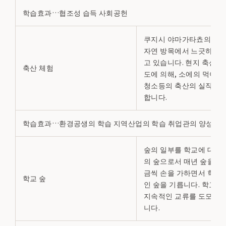
학습효과…협조성 습득 사회공헌
쿠지시 야마가타쵸의 단각
자연 방목에서 느긋하게 
고 있습니다. 현지 축산 
축산 체험
도에 의해, 소에의 먹이나
청소등의 축산의 실작업을
합니다.
학습효과…환경공생의 학습 지역산업의 학습 취업관의 양성
숲의 일부를 학교에 대여해
의 숲으로서 매년 숲을 방
금씩 손을 가하면서 학교
학교 숲
인 숲을 기릅니다. 학교와
지속적인 교류를 도모할 
니다.