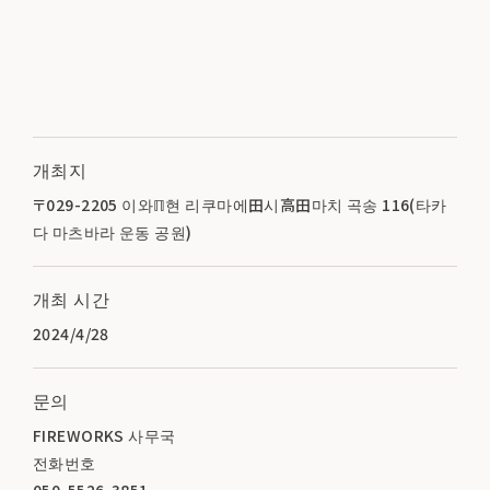
개최지
〒029-2205 이와ℿ현 리쿠마에⽥시⾼⽥마치 곡송 116(타카
다 마츠바라 운동 공원)
개최 시간
2024/4/28
문의
FIREWORKS 사무국
전화번호