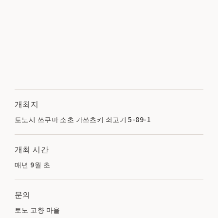
개최지
토노시 쓰쿠마 소초 가쓰츠키 쇠고기 5-89-1
개최 시간
매년 9월 초
문의
토노 고향 마을