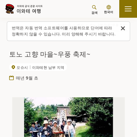
한국어
검색
탑 페이지
행사
토노 고향 마을~우풍 축제~
번역은 자동 번역 소프트웨어를 사용하므로 단어에 따라
정확하지 않을 수 있습니다. 미리 양해해 주시기 바랍니다.
토노 고향 마을~우풍 축제~
오슈시
이와테현 남부 지역
매년 9월 초