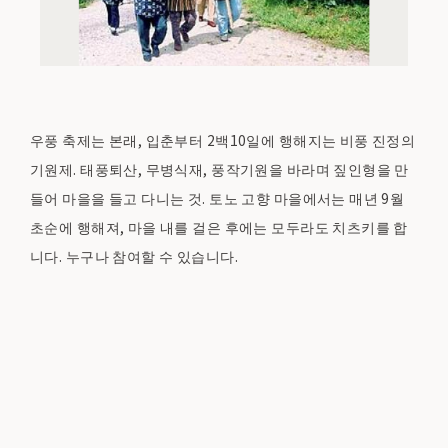
우풍 축제는 본래, 입춘부터 2백10일에 행해지는 비풍 진정의
기원제. 태풍퇴산, 무병식재, 풍작기원을 바라며 짚인형을 만
들어 마을을 들고 다니는 것. 토노 고향 마을에서는 매년 9월
초순에 행해져, 마을 내를 걸은 후에는 모두라도 치츠키를 합
니다. 누구나 참여할 수 있습니다.