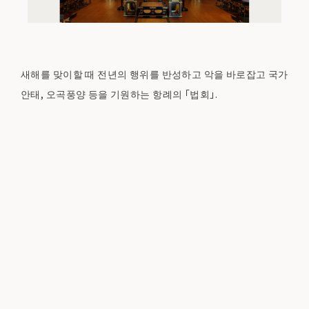
새해를 맞이할 때 전년의 행위를 반성하고 악을 바로잡고 국가
안태, 오곡풍양 등을 기원하는 항례의 「법회」.