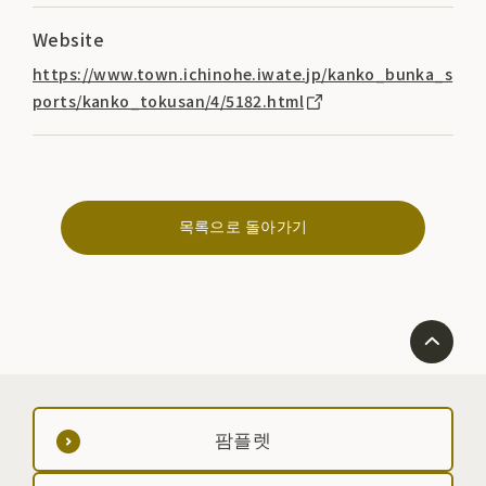
Website
https://www.town.ichinohe.iwate.jp/kanko_bunka_s
ports/kanko_tokusan/4/5182.html
목록으로 돌아가기
팜플렛